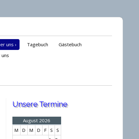
er uns
›
Tagebuch
Gästebuch
 uns
Unsere Termine
August 2026
M
D
M
D
F
S
S