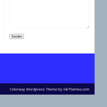
Colorway Wordpress Theme
by InkThemes.com